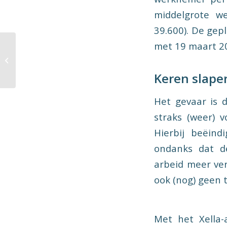
middelgrote w
39.600). De gep
met 19 maart 20
21-1-2025: Tweemaal
ontslag wegens
nevenwerkzaamheden
Keren slape
Het gevaar is 
straks (weer) 
Hierbij beëind
ondanks dat de
arbeid meer ver
ook (nog) geen 
Met het Xella