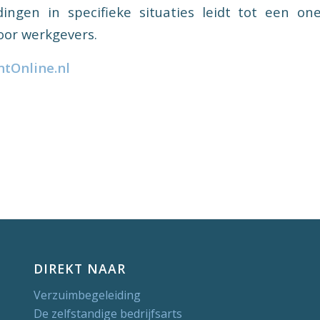
dingen in specifieke situaties leidt tot een o
voor werkgevers.
tOnline.nl
DIREKT NAAR
Verzuimbegeleiding
De zelfstandige bedrijfsarts