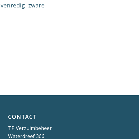
nevenredig zware
CONTACT
TP Verzuimbeheer
Waterdreef 366