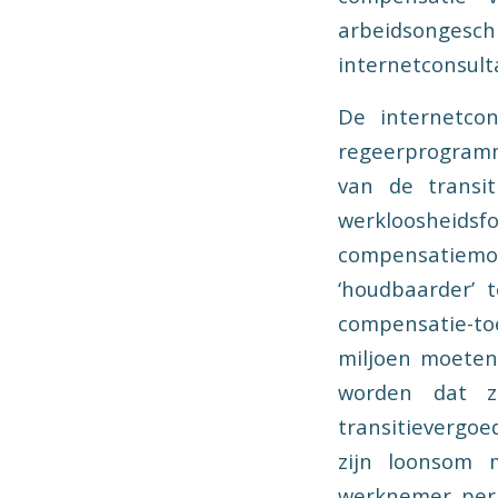
arbeidsonges
internetconsult
De internetcon
regeerprogramm
van de transi
werkloosheidsfo
compensatiemo
‘houdbaarder’ 
compensatie-to
miljoen moeten
worden dat z
transitievergoe
zijn loonsom 
werknemer per 