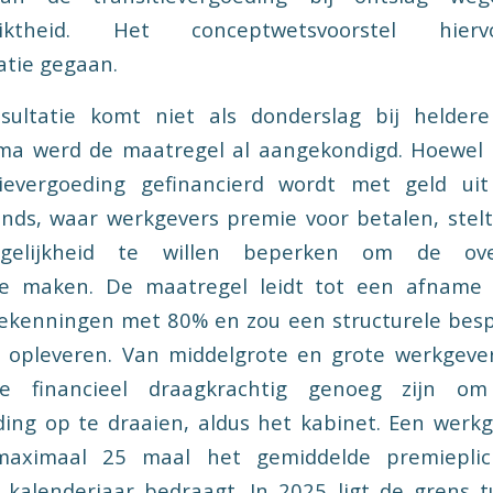
chiktheid. Het conceptwetsvoorstel hi
atie gegaan.
sultatie komt niet als donderslag bij helder
a werd de maatregel al aangekondigd. Hoewel
tievergoeding gefinancierd wordt met geld ui
nds, waar werkgevers premie voor betalen, stel
gelijkheid te willen beperken om de over
te maken. De maatregel leidt tot een afname
ekenningen met 80% en zou een structurele besp
 opleveren. Van middelgrote en grote werkgeve
e financieel draagkrachtig genoeg zijn om
ding op te draaien, aldus het kabinet. Een werkge
maximaal 25 maal het gemiddelde premieplic
kalenderjaar bedraagt. In 2025 ligt de grens t