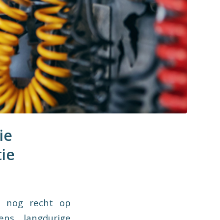
ie
tie
6 nog recht op
ens langdurige