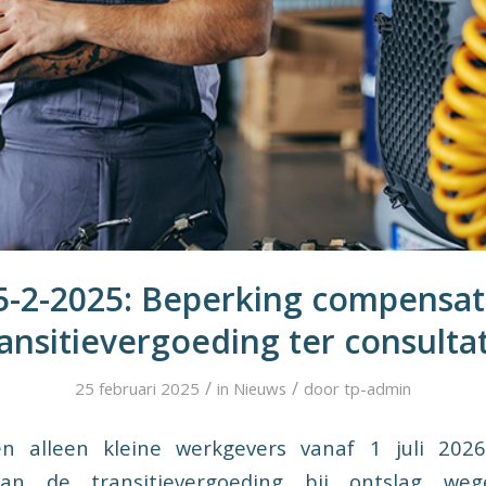
5-2-2025: Beperking compensat
ansitievergoeding ter consulta
/
/
25 februari 2025
in
Nieuws
door
tp-admin
en alleen kleine werkgevers vanaf 1 juli 202
an de transitievergoeding bij ontslag weg