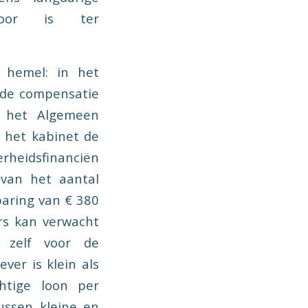
ervoor is ter
e hemel: in het
 de compensatie
t het Algemeen
t het kabinet de
heidsfinanciën
 van het aantal
aring van € 380
rs kan verwacht
 zelf voor de
ver is klein als
htige loon per
ussen kleine en