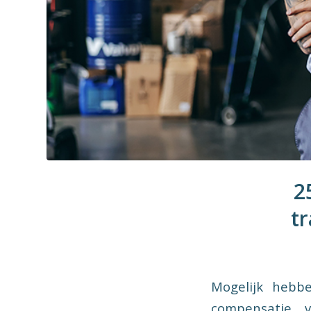
2
tr
Mogelijk hebb
compensatie v