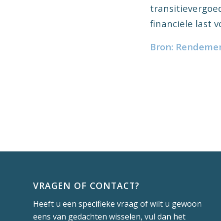
transitievergoe
financiële last 
Bron: Rendemen
VRAGEN OF CONTACT?
Heeft u een specifieke vraag of wilt u gewoon
eens van gedachten wisselen, vul dan het