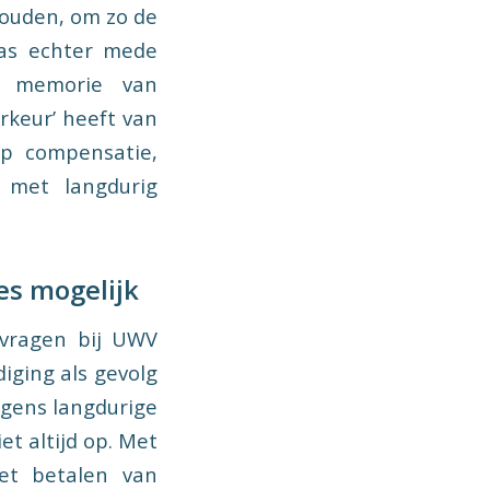
houden, om zo de
was echter mede
de memorie van
orkeur’ heeft van
op compensatie,
 met langdurig
es mogelijk
nvragen bij UWV
diging als gevolg
egens langdurige
t altijd op. Met
et betalen van